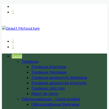
Gazon
Tondeuse
Tondeuse à batterie
Tondeuse thermique
Tondeuse autoportée thermique
Tondeuse autoportée à batterie
Tondeuse zéro turn
Robot de tonte
Débroussailleuse – Coupe bordure
Débroussailleuse thermique