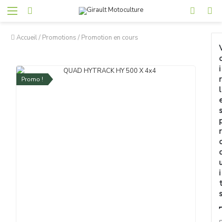
Accueil
/
Promotions
/
Promotion en cours
i
r
Promo !
l
r
i