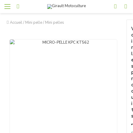
Accueil
/
Mini pelle
/
Mini pelles
i
r
l
r
i