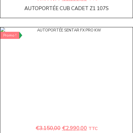
AUTOPORTÉE CUB CADET Z1 107S
Promo !
€
3.150,00
€
2.990,00
TTC