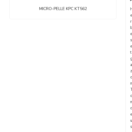
MICRO-PELLE KPC KT562
r
t