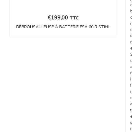
€
199,00
TTC
r
DÉBROUSAILLEUSE À BATTERIE FSA 60 R STIHL
r
c
r
i
f
i
c
t
r