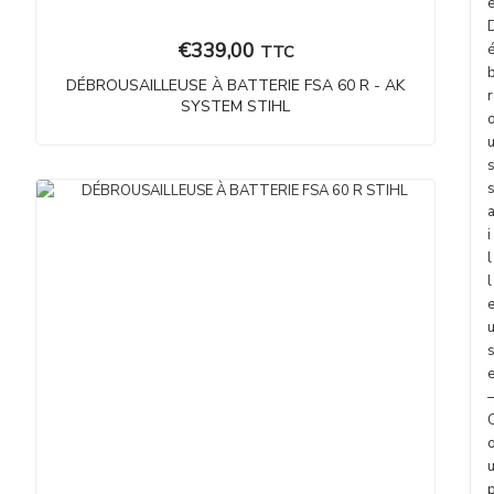
€
339,00
TTC
DÉBROUSAILLEUSE À BATTERIE FSA 60 R - AK
r
SYSTEM STIHL
i
l
l