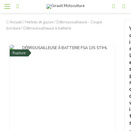
Accueil
/
Herbes et gazon
/
Débroussailleuse - Coupe
bordure
/
Débroussailleuse à batterie
i
Rupture
l
i