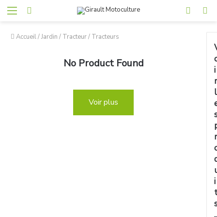
Accueil
/
Jardin
/
Tracteur
/
Tracteurs
No Product Found
i
l
Voir plus
i