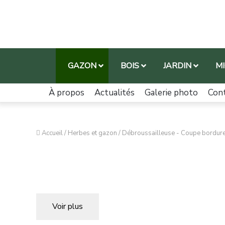
GAZON
BOIS
JARDIN
M
À propos
Actualités
Galerie photo
Con
Accueil
/
Herbes et gazon
/
Débroussailleuse - Coupe bordur
Voir plus