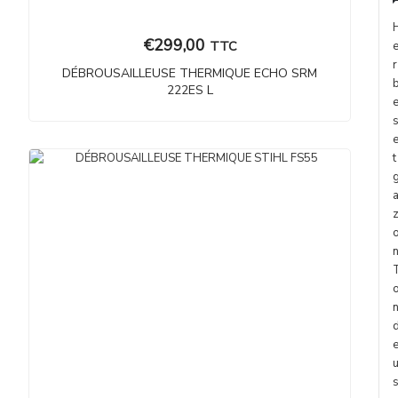
€
299,00
TTC
r
DÉBROUSAILLEUSE THERMIQUE ECHO SRM
222ES L
t