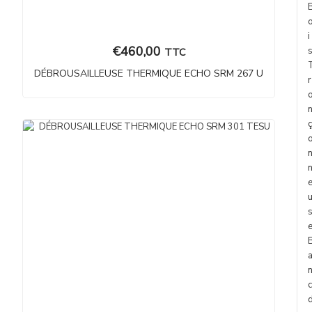
i
€
460,00
TTC
DÉBROUSAILLEUSE THERMIQUE ECHO SRM 267 U
r
ç
c