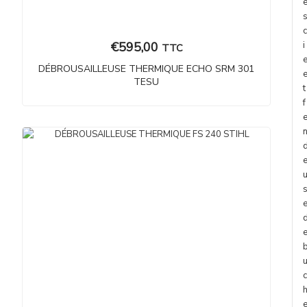
c
€
595,00
i
TTC
DÉBROUSAILLEUSE THERMIQUE ECHO SRM 301
TESU
t
f
c