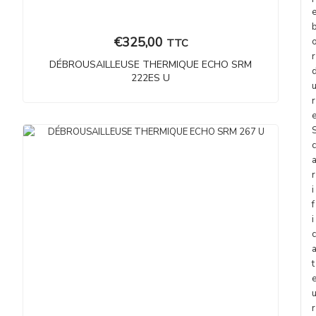
€
325,00
TTC
r
DÉBROUSAILLEUSE THERMIQUE ECHO SRM
222ES U
r
c
r
i
f
i
c
t
r