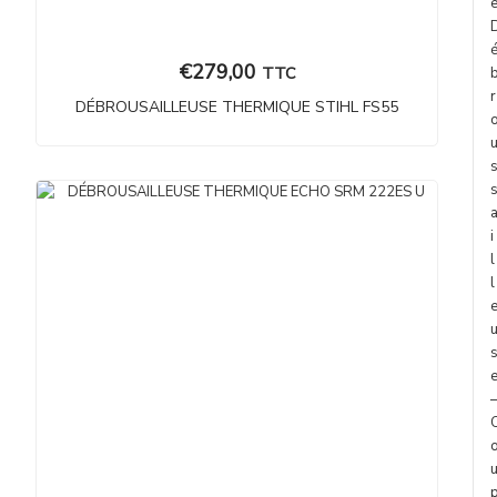
€
279,00
TTC
r
DÉBROUSAILLEUSE THERMIQUE STIHL FS55
i
l
l