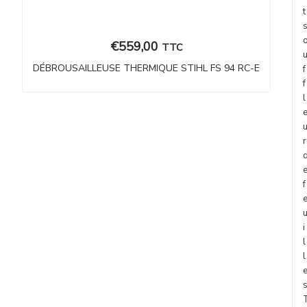
t
€
559,00
TTC
DÉBROUSAILLEUSE THERMIQUE STIHL FS 94 RC-E
f
f
l
r
Voir plus
f
i
l
l