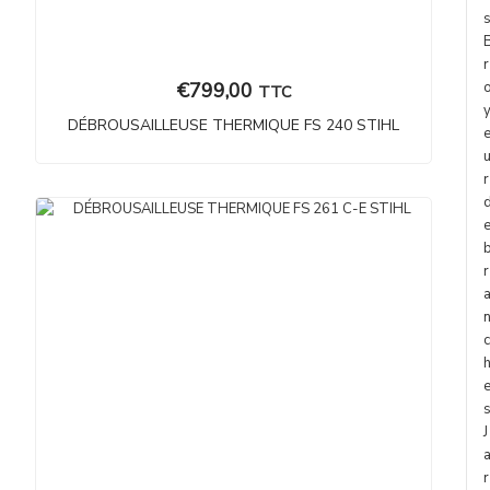
r
€
799,00
TTC
DÉBROUSAILLEUSE THERMIQUE FS 240 STIHL
r
r
c
J
r