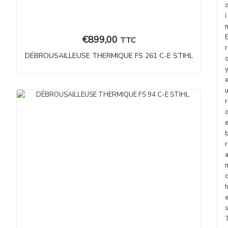
i
€
899,00
TTC
r
DÉBROUSAILLEUSE THERMIQUE FS 261 C-E STIHL
r
r
c