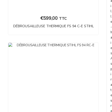
i
l
l
€
599,00
TTC
DÉBROUSAILLEUSE THERMIQUE FS 94 C-E STIHL
-
i
i
r
t
r