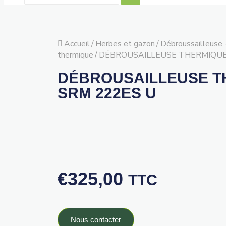
Accueil
/
Herbes et gazon
/
Débroussailleuse 
thermique
/
DÉBROUSAILLEUSE THERMIQUE
DÉBROUSAILLEUSE T
SRM 222ES U
€
325,00
TTC
Nous contacter