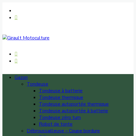
Gazon
Tondeuse
Tondeuse à batterie
Tondeuse thermique
Tondeuse autoportée thermique
Tondeuse autoportée à batterie
Tondeuse zéro turn
Robot de tonte
Débroussailleuse – Coupe bordure