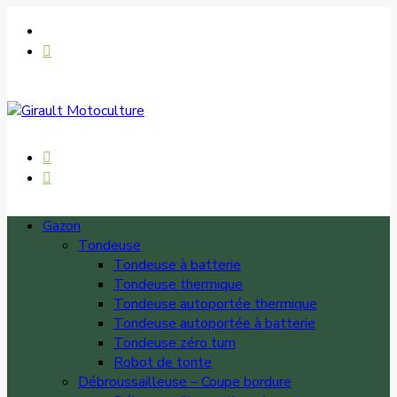
Gazon
Tondeuse
Tondeuse à batterie
Tondeuse thermique
Tondeuse autoportée thermique
Tondeuse autoportée à batterie
Tondeuse zéro turn
Robot de tonte
Débroussailleuse – Coupe bordure