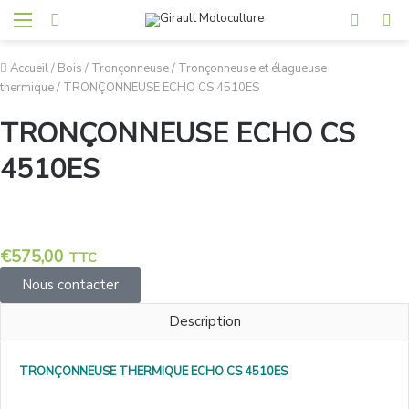
Accueil
/
Bois
/
Tronçonneuse
/
Tronçonneuse et élagueuse
thermique
/
TRONÇONNEUSE ECHO CS 4510ES
TRONÇONNEUSE ECHO CS
4510ES
€
575,00
TTC
Nous contacter
Description
TRONÇONNEUSE THERMIQUE ECHO CS 4510ES