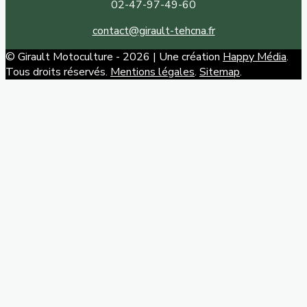
02-47-97-49-60
contact@girault-tehcna.fr
© Girault Motoculture - 2026 | Une création
Happy Média
.
Tous droits réservés.
Mentions légales
.
Sitemap
.