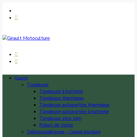
Gazon
Tondeuse
Tondeuse à batterie
Tondeuse thermique
Tondeuse autoportée thermique
Tondeuse autoportée à batterie
Tondeuse zéro turn
Robot de tonte
Débroussailleuse – Coupe bordure