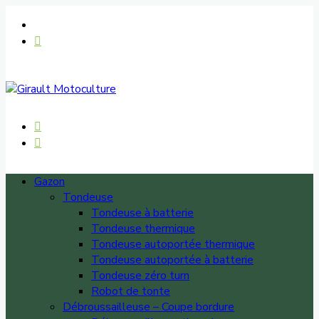
Gazon
Tondeuse
Tondeuse à batterie
Tondeuse thermique
Tondeuse autoportée thermique
Tondeuse autoportée à batterie
Tondeuse zéro turn
Robot de tonte
Débroussailleuse – Coupe bordure