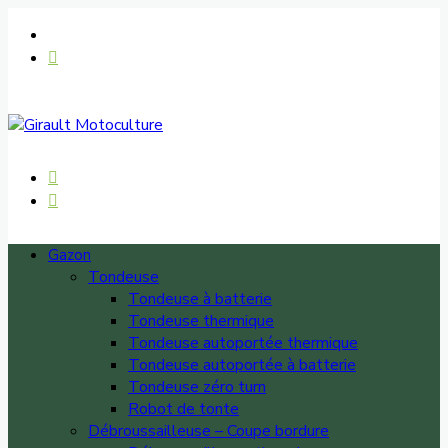
Gazon
Tondeuse
Tondeuse à batterie
Tondeuse thermique
Tondeuse autoportée thermique
Tondeuse autoportée à batterie
Tondeuse zéro turn
Robot de tonte
Débroussailleuse – Coupe bordure