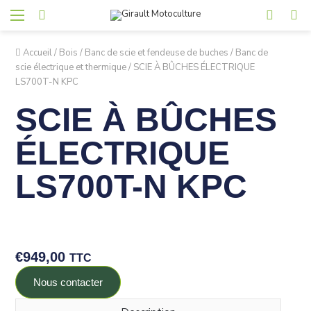
Accueil
/
Bois
/
Banc de scie et fendeuse de buches
/
Banc de
scie électrique et thermique
/
SCIE À BÛCHES ÉLECTRIQUE
LS700T-N KPC
SCIE À BÛCHES
ÉLECTRIQUE
LS700T-N KPC
€
949,00
TTC
Nous contacter