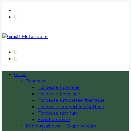
Gazon
Tondeuse
Tondeuse à batterie
Tondeuse thermique
Tondeuse autoportée thermique
Tondeuse autoportée à batterie
Tondeuse zéro turn
Robot de tonte
Débroussailleuse – Coupe bordure