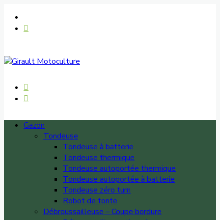
Gazon
Tondeuse
Tondeuse à batterie
Tondeuse thermique
Tondeuse autoportée thermique
Tondeuse autoportée à batterie
Tondeuse zéro turn
Robot de tonte
Débroussailleuse – Coupe bordure