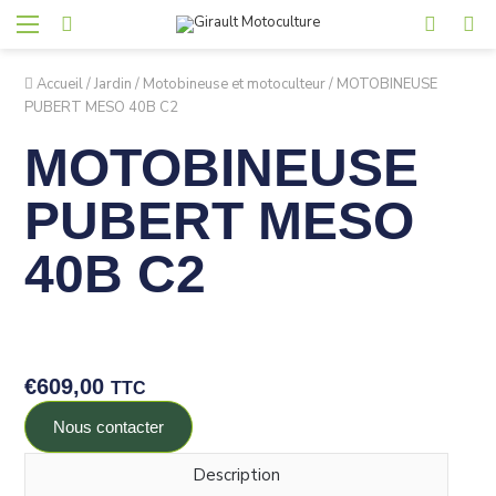
Accueil
/
Jardin
/
Motobineuse et motoculteur
/
MOTOBINEUSE
PUBERT MESO 40B C2
MOTOBINEUSE
PUBERT MESO
40B C2
€
609,00
TTC
Nous contacter
Description