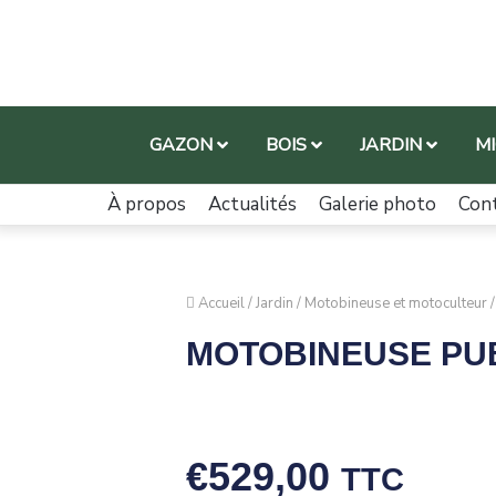
GAZON
BOIS
JARDIN
M
À propos
Actualités
Galerie photo
Con
Accueil
/
Jardin
/
Motobineuse et motoculteur
/
MOTOBINEUSE PUB
€
529,00
TTC