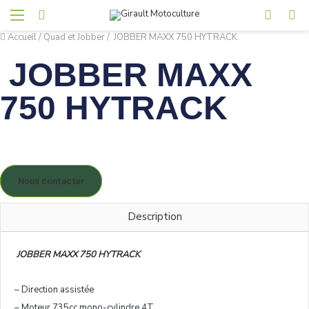
Menu
Rechercher
Voir
Co
votre
Accueil
/
Quad et Jobber
/
JOBBER MAXX 750 HYTRACK
panier
JOBBER MAXX
750 HYTRACK
Nous contacter
Description
JOBBER MAXX 750 HYTRACK
– Direction assistée
– Moteur 735cc mono-cylindre 4T