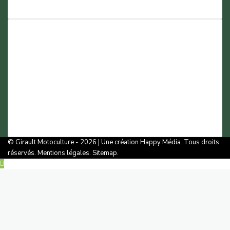
À Bourgueil :
7 Rue d’Anjou,
37140 Bourgueil
02-47-97-49-60
contact@girault-tehcna.fr
© Girault Motoculture - 2026 | Une création
Happy Média
. Tous droits
réservés.
Mentions légales
.
Sitemap
.