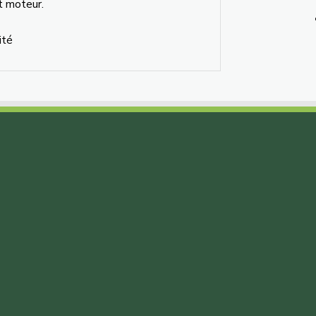
t moteur.
ité