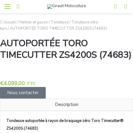
Accueil
/
Herbes et gazon
/
Tondeuse
/
Tondeuse zéro
turn
/
AUTOPORTÉE TORO TIMECUTTER ZS4200S (74683)
AUTOPORTÉE TORO
TIMECUTTER ZS4200S (74683)
€
4.099,00
TTC
Nous contacter
Description
Tondeuse autoportée à rayon de braquage zéro Toro Timecutter®
ZS4200S (74683)