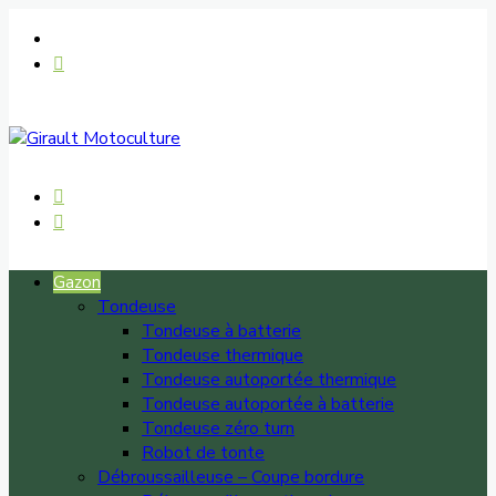
Gazon
Tondeuse
Tondeuse à batterie
Tondeuse thermique
Tondeuse autoportée thermique
Tondeuse autoportée à batterie
Tondeuse zéro turn
Robot de tonte
Débroussailleuse – Coupe bordure