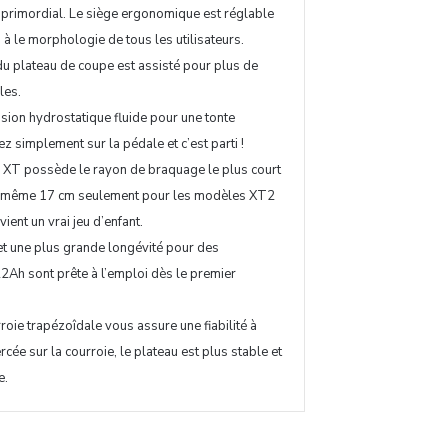
t primordial. Le siège ergonomique est réglable
i à le morphologie de tous les utilisateurs.
du plateau de coupe est assisté pour plus de
les.
sion hydrostatique fluide pour une tonte
z simplement sur la pédale et c’est parti !
XT possède le rayon de braquage le plus court
et même 17 cm seulement pour les modèles XT2
ent un vrai jeu d’enfant.
t une plus grande longévité pour des
2Ah sont prête à l’emploi dès le premier
oie trapézoîdale vous assure une fiabilité à
rcée sur la courroie, le plateau est plus stable et
e.