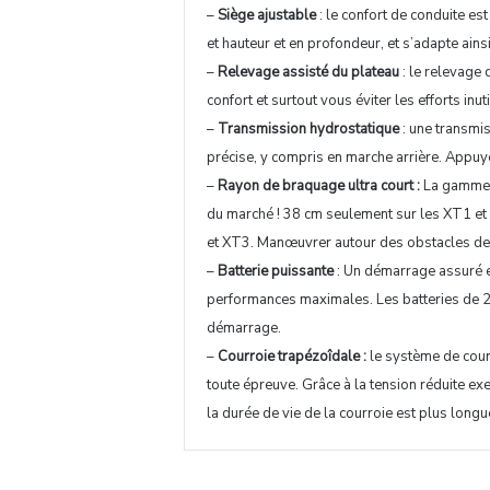
–
Siège ajustable
: le confort de conduite es
et hauteur et en profondeur, et s’adapte ains
–
Relevage assisté du plateau
: le relevage 
confort et surtout vous éviter les efforts inuti
–
Transmission hydrostatique
: une transmis
précise, y compris en marche arrière. Appuye
–
Rayon de braquage ultra court :
La gamme 
du marché ! 38 cm seulement sur les XT1 
et XT3. Manœuvrer autour des obstacles devi
–
Batterie puissante
: Un démarrage assuré e
performances maximales. Les batteries de 2
démarrage.
–
Courroie trapézoîdale :
le système de courr
toute épreuve. Grâce à la tension réduite exe
la durée de vie de la courroie est plus longu