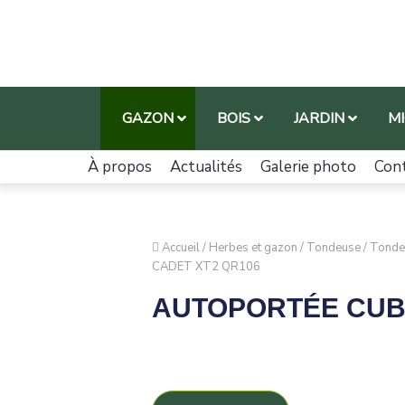
GAZON
BOIS
JARDIN
M
À propos
Actualités
Galerie photo
Con
Accueil
/
Herbes et gazon
/
Tondeuse
/
Tonde
CADET XT2 QR106
AUTOPORTÉE CUB 