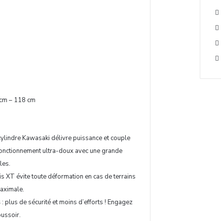
 cm – 118 cm
ylindre Kawasaki délivre puissance et couple
 fonctionnement ultra-doux avec une grande
les.
ssis XT évite toute déformation en cas de terrains
maximale.
s
: plus de sécurité et moins d’efforts ! Engagez
ussoir.