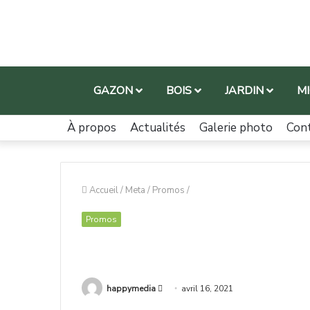
GAZON
BOIS
JARDIN
M
À propos
Actualités
Galerie photo
Con
Accueil
/
Meta
/
Promos
/
Promos
happymedia
avril 16, 2021